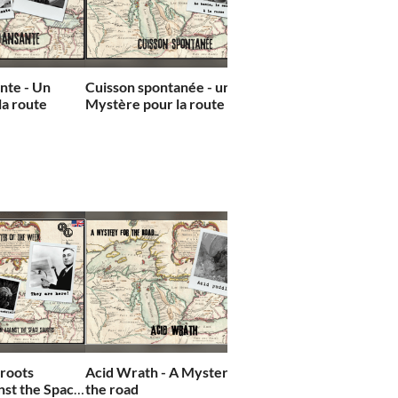
nte - Un
Cuisson spontanée - un
Le Mouvement citoy
la route
Mystère pour la route pour
contre la menace alie
MOTW
livret d'équipe pour
Monster of the Wee
roots
Acid Wrath - A Mystery for
The Fear that lurks - 
nst the Space
the road
Mystery for the Road.