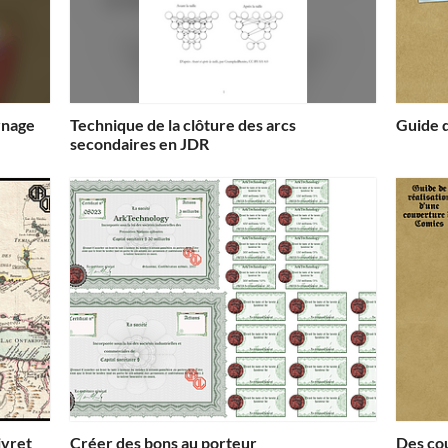
rnage
Technique de la clôture des arcs
Guide d
secondaires en JDR
ivret
Créer des bons au porteur
Des co