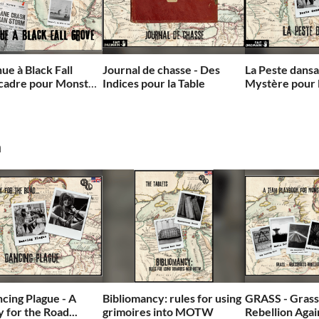
ue à Black Fall
Journal de chasse - Des
La Peste dansa
cadre pour Monster
Indices pour la Table
Mystère pour 
 Week
h
cing Plague - A
Bibliomancy: rules for using
GRASS - Grass
 for the Road...
grimoires into MOTW
Rebellion Agai