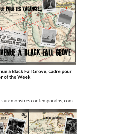
ue à Black Fall Grove, cadre pour
r of the Week
Hic sunt monstra ("Ici sont les monstres"), une collection par Qui Revient de loin pour des jeux de chasse aux monstres contemporains, comme Monster of the Week . On y trouve plusieurs formats : Des Rumeurs pour l'apéro : des lieus pour di...