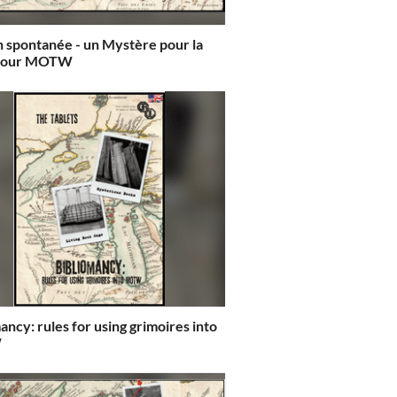
 spontanée - un Mystère pour la
 pour MOTW
using grimoires into
W