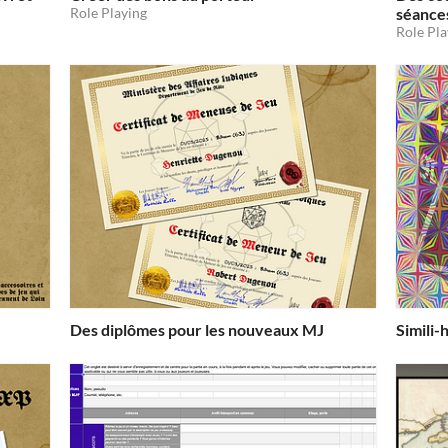
Role Playing
séance
Role Pla
Des diplômes pour les nouveaux MJ
Simili