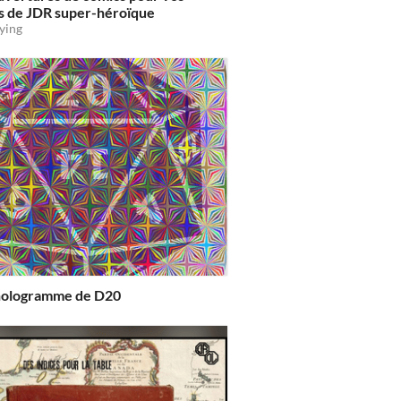
s de JDR super-héroïque
ying
-hologramme de D20