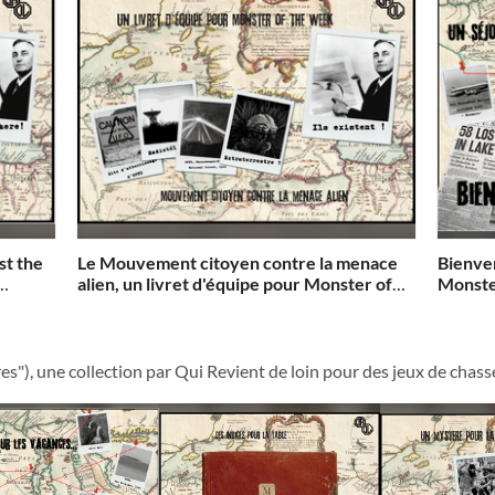
st the
Le Mouvement citoyen contre la menace
Bienven
alien, un livret d'équipe pour Monster of
Monste
the Week