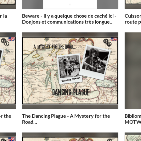
r la
Beware - Il y a quelque chose de caché ici -
Cuisson
Donjons et communications très longue
route
durée
The Dancing Plague - A Mystery for the
Bibliomancy: rules for 
Road...
MOT