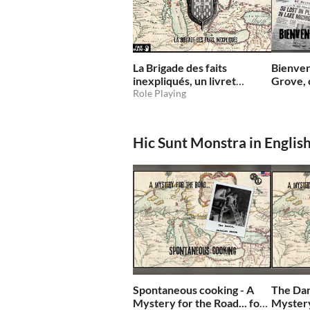
La Brigade des faits
Bienven
inexpliqués, un livret
Grove, 
d'équipe pour Monster of
Role Playing
of the
the Week
Hic Sunt Monstra in Englis
Spontaneous cooking - A
The Dan
Mystery for the Road... for
Mystery